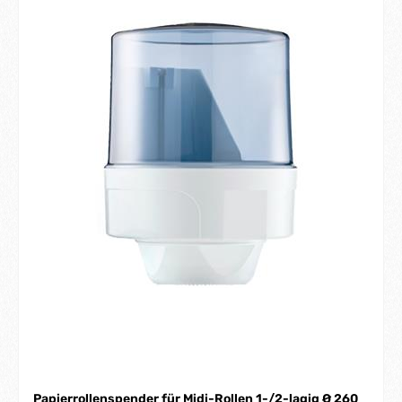
Papierrollenspender für Midi-Rollen 1-/2-lagig Ø 260